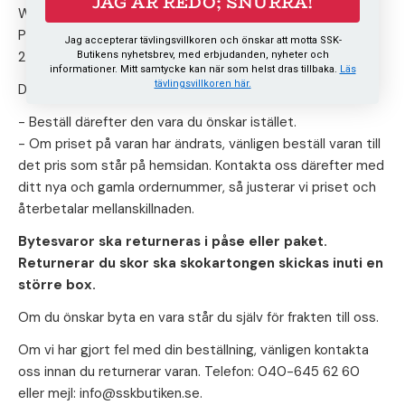
JAG ÄR REDO; SNURRA!
Webshoplageret.se
Pumpvägen 2
Jag accepterar tävlingsvillkoren och önskar att motta SSK-
243 93 Höör
Butikens nyhetsbrev, med erbjudanden, nyheter och
informationer. Mitt samtycke kan när som helst dras tillbaka.
Läs
tävlingsvillkoren här.
Detta gäller också för varor med en annan avsändare.
- Beställ därefter den vara du önskar istället.
- Om priset på varan har ändrats, vänligen beställ varan till
det pris som står på hemsidan. Kontakta oss därefter med
ditt nya och gamla ordernummer, så justerar vi priset och
återbetalar mellanskillnaden.
Bytesvaror ska returneras i påse eller paket.
Returnerar du skor ska skokartongen skickas inuti en
större box.
Om du önskar byta en vara står du själv för frakten till oss.
Om vi har gjort fel med din beställning, vänligen kontakta
oss innan du returnerar varan. Telefon: 040-645 62 60
eller mejl: info@sskbutiken.se.