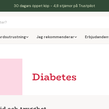
30 dagars öppet köp - 4,8 stjärnor på Trustpilot
årdsutrustning
Jag rekommenderar
Erbjudanden
Diabetes
öd och trygghet.