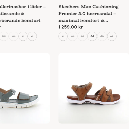
llerinaskor i läder –
Skechers Max Cushioning
tilerande &
Premier 2.0 herrsandal –
rberande komfort
maximal komfort &
stötdämpning
e
r
Ordinarie
1 259,00 kr
pris
39
40
41
+1
41
42
43
44
45
+2