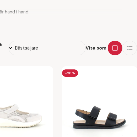
r hand i hand.
kan gå tryggt och bekvämt genom dagen – utan att
 och skyddar
– varje dag.
a
Visa som:
står.
-28%