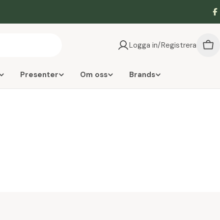
F
Logga in/Registrera
Vag
Presenter
Om oss
Brands