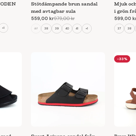
 WODEN
Stötdämpande brun sandal
Mjuk och
med avtagbar sula
i grön f
559,00 kr
979,00 kr
599,00 k
Reapris
Ordinarie
Reapris
Ordinari
pris
pris
+1
37
38
39
40
41
+1
37
38
-33%