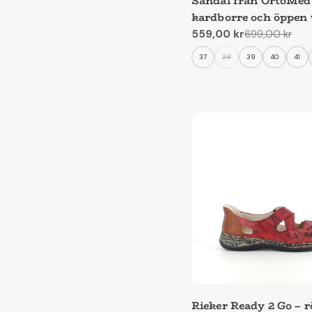
Sandal från OrtoMe
kardborre och öppen 
559,00 kr
699,00 kr
Reapris
Ordinarie
pris
37
38
39
40
41
Rieker Ready 2 Go – r