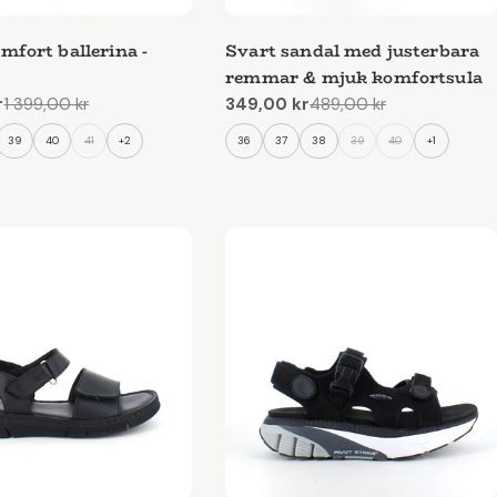
rhet
mfort ballerina -
Svart sandal med justerbara
remmar & mjuk komfortsula
ch bekvämt.
r
1 399,00 kr
349,00 kr
489,00 kr
e
Reapris
Ordinarie
pris
39
40
41
+2
36
37
38
39
40
+1
ntermånaderna