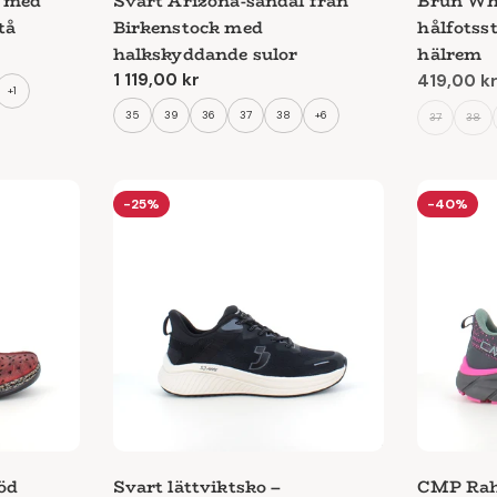
d med
Svart Arizona-sandal från
Brun Whi
tå
Birkenstock med
hålfotsst
halkskyddande sulor
hälrem
Ordinarie
1 119,00 kr
419,00 k
Reapris
Ordinari
+1
pris
pris
35
39
36
37
38
+6
37
38
-25%
-40%
öd
Svart lättviktsko –
CMP Ra