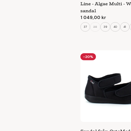
Line - Algae Multi -
sandal
Ordinarie
1 049,00 kr
pris
37
38
39
40
41
-20%