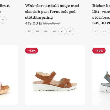
nlig rådgivning
 Brun
Whistler sandal i beige med
Rieker ba
elastisk passform och god
lätt, ven
r
stötdämpning
stötabso
+1
Ordinari
839,00 k
419,00 kr
559,00 kr
Reapris
Ordinarie
er dig gärna med personlig vägledning.
pris
pris
37
38
37
38
39
40
41
+1
-42%
-49%