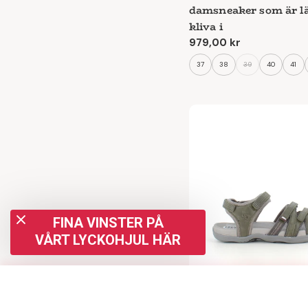
damsneaker som är lä
kliva i
Ordinarie
979,00 kr
pris
37
38
39
40
41
FINA VINSTER PÅ
VÅRT LYCKOHJUL HÄR
Green Comfort Corsic
Jämföra (
0
/5
)