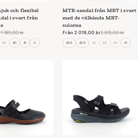
juk och flexibel
MTR-sandal från MBT i svart
dal i svart från
med de välkända MBT-
oe
sulorna
r
1 189,00 kr
Från 2 019,00 kr
2 519,00 kr
e
Reapris
Ordinarie
pris
39
40
41
+1
40,5
42,5
37
38
39
+11
g
n del av vardagen.