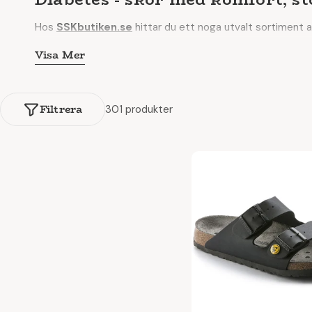
Hos
SSKbutiken.se
hittar du ett noga utvalt sortiment 
Skor, sandaler och stövlar för diabetiska fötter är design
Visa Mer
kompromissa med utseendet.
När du har diabetes är fötterna mer känsliga för tryck och 
Filtrera
301 produkter
Skor för diabetiker – stöd 
Våra skor för diabetesfötter har en
rymmlig passform
o
De är lätta, flexibla och ger stabilitet i varje steg.
Fördelar med diabetesskor:
Extra bredd och volym – utan att klämma
Sömlöst innermaterial som förebygger irritation
Mjuk vaddering runt häl och vrist
Ergonomisk sula som fördelar trycket jämnt
🔹
Särskilt lämpligt för svullna fötter, knutor och känslig 
Stötdämpning som avlastar leder och muskler