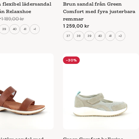
 flexibel lädersandal
Brun sandal från Green
rån Relaxshoe
Comfort med fyra justerbara
remmar
r
1 189,00 kr
e
Ordinarie
1 259,00 kr
39
40
41
+1
pris
37
38
39
40
41
+2
-30%