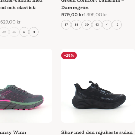
stler-sandal med
Green Comfort ballerina –
öd och elastisk
Dammgrön
979,00 kr
1 399,00 kr
Reapris
Ordinarie
r
629,00 kr
pris
e
37
38
39
40
41
+2
39
40
41
+1
-28%
hmsy Wmn
Skor med den mjukaste sulan