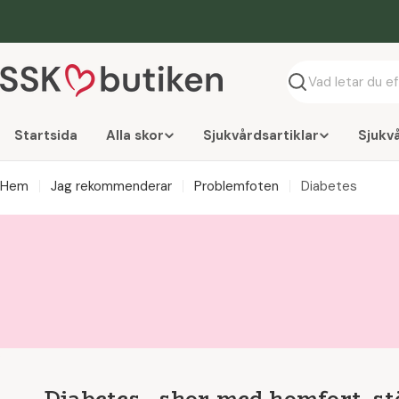
Hoppa
till
innehåll
Söka
Startsida
Alla skor
Sjukvårdsartiklar
Sjukv
Hem
Jag rekommenderar
Problemfoten
Diabetes
Diabetes - skor med komfort, st