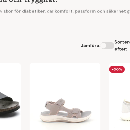
av
skor för diabetiker
, där
komfort, passform och säkerhet
gå
ade för att
förebygga trycksår, irritation och skav
, så att du 
slitage. Därför är det viktigt att välja skor som
stöder, avlastar
Sorter
Jämföra:
och lätthet i ett
efter:
ch
mjukt, sömlöst foder
, så att inga tryckpunkter eller skav upp
-30%
hud.