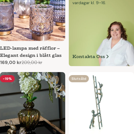
vardagar kl. 9–16.
LED-lampa med räfflor –
Elegant design i blått glas
Kontakta Oss
169,00 kr
209,00 kr
Reapris
Ordinarie
pris
-19%
Slutsåld