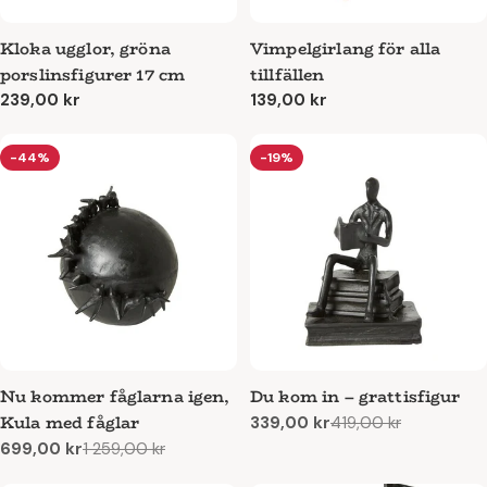
Kloka ugglor, gröna
Vimpelgirlang för alla
porslinsfigurer 17 cm
tillfällen
Ordinarie
239,00 kr
Ordinarie
139,00 kr
pris
pris
-44%
-19%
Nu kommer fåglarna igen,
Du kom in – grattisfigur
Kula med fåglar
339,00 kr
419,00 kr
Reapris
Ordinarie
699,00 kr
1 259,00 kr
pris
Reapris
Ordinarie
pris