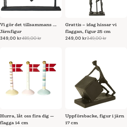
Vi gör det tillsammans ...
Grattis – idag hissar vi
Järnfigur
flaggan, figur 25 cm
349,00 kr
489,00 kr
249,00 kr
349,00 kr
Reapris
Ordinarie
Reapris
Ordinarie
pris
pris
Hurra, låt oss fira dig —
Uppförsbacke, figur i järn
flagga 14 cm
17 cm