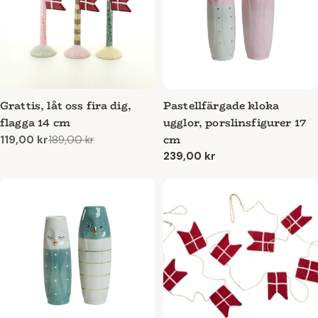
Grattis, låt oss fira dig,
Pastellfärgade kloka
flagga 14 cm
ugglor, porslinsfigurer 17
cm
119,00 kr
189,00 kr
Reapris
Ordinarie
Ordinarie
239,00 kr
pris
pris