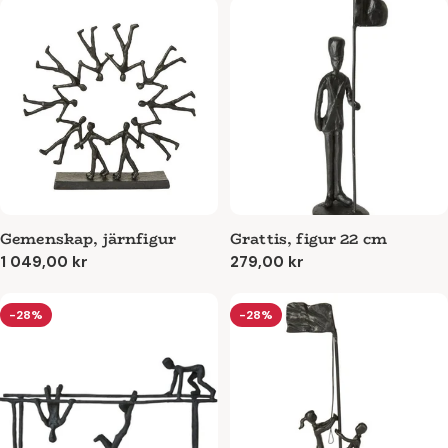
Gemenskap, järnfigur
Grattis, figur 22 cm
Ordinarie
1 049,00 kr
Ordinarie
279,00 kr
pris
pris
-28%
-28%