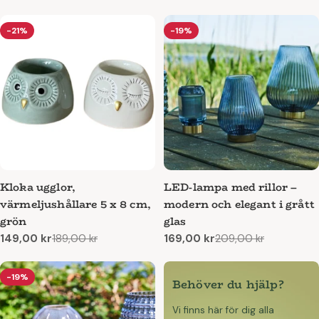
pris
-21%
-19%
Kloka ugglor,
LED-lampa med rillor –
värmeljushållare 5 x 8 cm,
modern och elegant i grått
grön
glas
149,00 kr
189,00 kr
169,00 kr
209,00 kr
Reapris
Ordinarie
Reapris
Ordinarie
pris
pris
-19%
Behöver du hjälp?
Vi finns här för dig alla