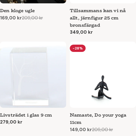
Den kloge ugle
Tillsammans kan vi nå
allt, järnfigur 25 cm
169,00 kr
209,00 kr
Reapris
Ordinarie
bronsfärgad
pris
Ordinarie
349,00 kr
pris
-28%
Livsträdet i glas 9 cm
Namaste, Do your yoga
11cm
Ordinarie
279,00 kr
pris
149,00 kr
209,00 kr
Reapris
Ordinarie