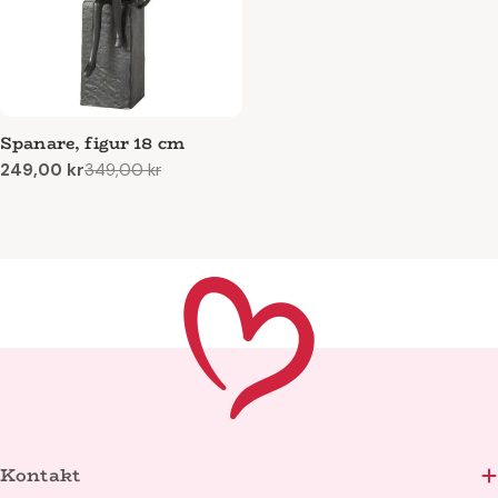
Spanare, figur 18 cm
249,00 kr
349,00 kr
Reapris
Ordinarie
pris
Kontakt