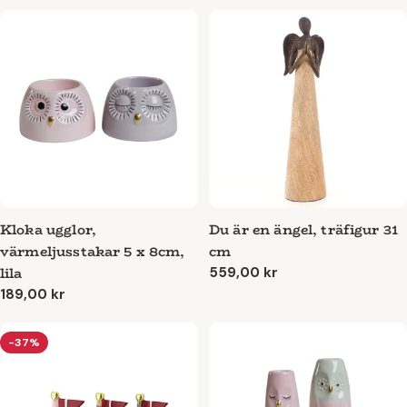
pris
Kloka ugglor,
Du är en ängel, träfigur 31
värmeljusstakar 5 x 8cm,
cm
lila
Ordinarie
559,00 kr
pris
Ordinarie
189,00 kr
pris
-37%