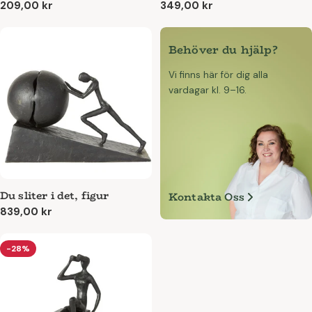
Ordinarie
209,00 kr
Ordinarie
349,00 kr
pris
pris
Behöver du hjälp?
Vi finns här för dig alla
vardagar kl. 9–16.
Du sliter i det, figur
Kontakta Oss
Ordinarie
839,00 kr
pris
-28%