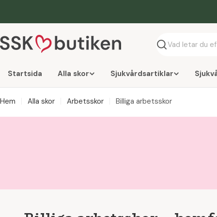
Hoppa
till
innehåll
Söka
Startsida
Alla skor
Sjukvårdsartiklar
Sjukv
Hem
Alla skor
Arbetsskor
Billiga arbetsskor