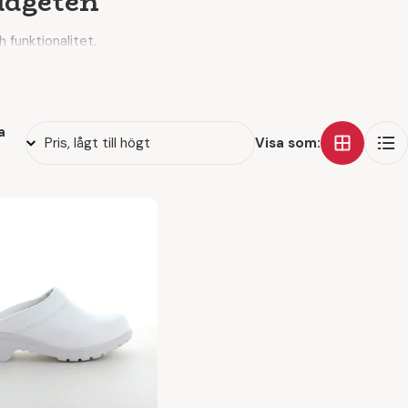
udgeten
 funktionalitet.
om ger avlastning för fötter, ben och rygg – även när
ha på sig under hela skiftet.
a
Visa som:
et.