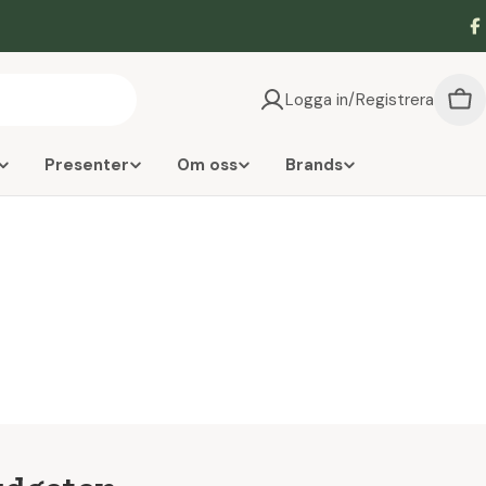
F
Logga in/Registrera
Vag
Presenter
Om oss
Brands