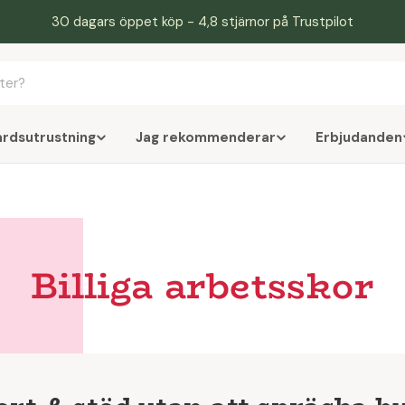
30 dagars öppet köp - 4,8 stjärnor på Trustpilot
årdsutrustning
Jag rekommenderar
Erbjudanden
Billiga arbetsskor