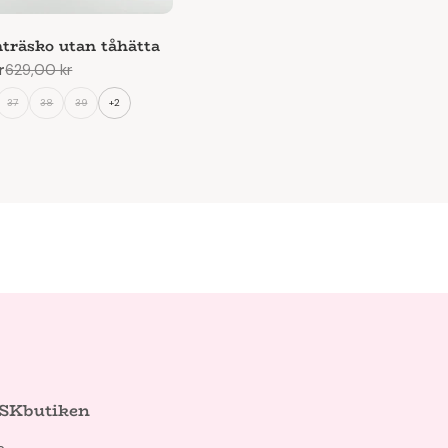
nträsko utan tåhätta
r
629,00 kr
e
37
38
39
+2
SKbutiken