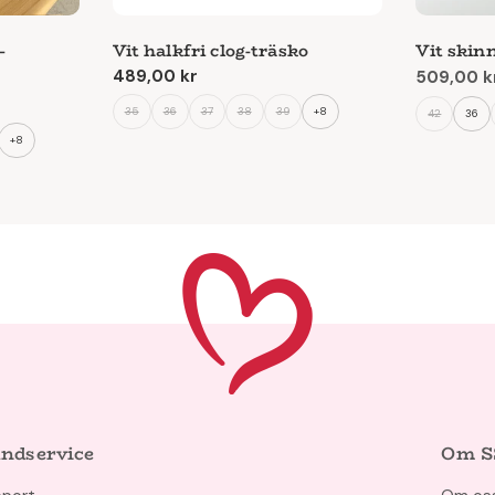
–
Vit halkfri clog-träsko
Vit skin
Ordinarie
489,00 kr
509,00 k
Reapris
Ordinari
pris
pris
35
36
37
38
39
+8
42
36
ärda lösningar
rt och bra passform.
+8
yraste modellerna
onalitet
i vardagen
rupper som går mycket
udget du har.
l av sko
ndservice
Om S