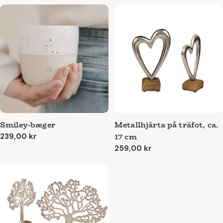
Smiley-bæger
Metallhjärta på träfot, ca.
17 cm
Ordinarie
239,00 kr
pris
Ordinarie
259,00 kr
pris