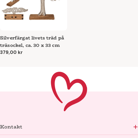
Silverfärgat livets träd på
träsockel, ca. 30 x 33 cm
Ordinarie
379,00 kr
pris
Kontakt