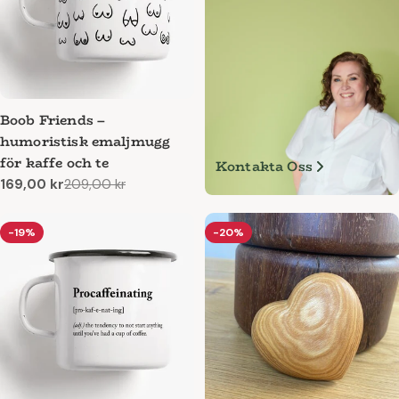
Boob Friends –
humoristisk emaljmugg
för kaffe och te
Kontakta Oss
169,00 kr
209,00 kr
Reapris
Ordinarie
pris
-19%
-20%