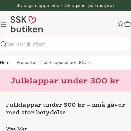
Hoppa
30 dagars öppet köp - 4,8 stjärnor på Trustpilot
till
innehåll
V
Söka
Hem
Presenter
Julklappar under 300 kr
Julklappar under 300 kr
Julklappar under 300 kr – små gåvor
med stor betydelse
Hos
SSKbutiken.se
har vi samlat ett urval av
julklappar
Visa Mer
under 300 kr
som gör det enkelt att hitta en present