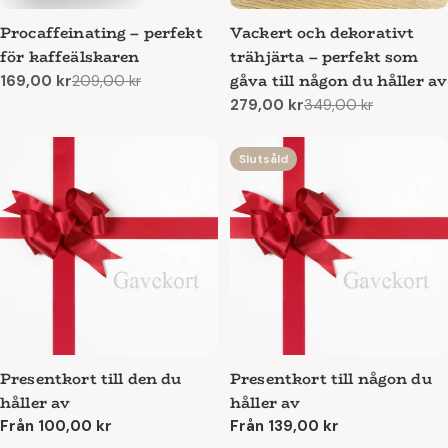
Procaffeinating – perfekt
Vackert och dekorativt
för kaffeälskaren
trähjärta – perfekt som
gåva till någon du håller av
169,00 kr
209,00 kr
Reapris
Ordinarie
279,00 kr
349,00 kr
pris
Reapris
Ordinarie
pris
Slutsåld
Presentkort till den du
Presentkort till någon du
håller av
håller av
Ordinarie
Från 100,00 kr
Ordinarie
Från 139,00 kr
pris
pris