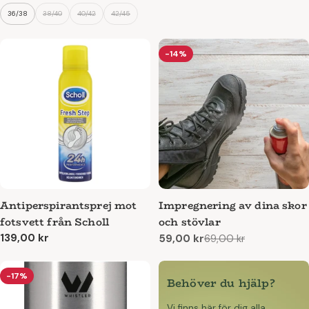
pris
pris
36/38
38/40
40/42
42/45
-14%
Antiperspirantsprej mot
Impregnering av dina skor
fotsvett från Scholl
och stövlar
Ordinarie
139,00 kr
59,00 kr
69,00 kr
Reapris
Ordinarie
pris
pris
-17%
Behöver du hjälp?
Vi finns här för dig alla