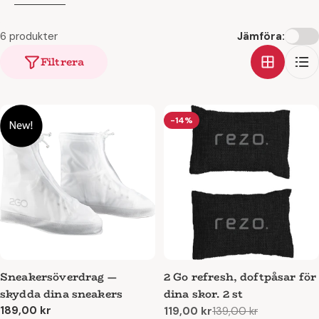
6 produkter
Jämföra:
Filtrera
-14%
Sneakersöverdrag —
2 Go refresh, doftpåsar för
skydda dina sneakers
dina skor. 2 st
Ordinarie
189,00 kr
119,00 kr
139,00 kr
Reapris
Ordinarie