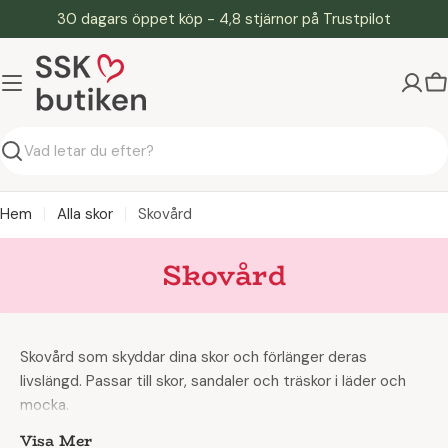
Hoppa
30 dagars öppet köp - 4,8 stjärnor på Trustpilot
till
innehåll
V
Söka
Hem
Alla skor
Skovård
Skovård
Skovård som skyddar dina skor och förlänger deras
livslängd. Passar till skor, sandaler och träskor i läder och
mocka.
Visa Mer