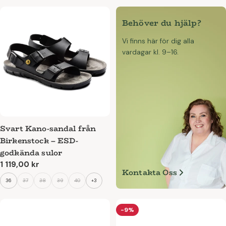
Behöver du hjälp?
Vi finns här för dig alla
vardagar kl. 9–16.
Svart Kano-sandal från
Birkenstock – ESD-
godkända sulor
Ordinarie
1 119,00 kr
Kontakta Oss
pris
36
37
38
39
40
+3
-9%