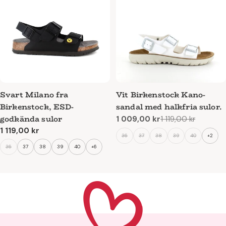
Svart Milano fra
Vit Birkenstock Kano-
Birkenstock, ESD-
sandal med halkfria sulor.
godkända sulor
1 009,00 kr
1 119,00 kr
Reapris
Ordinarie
Ordinarie
1 119,00 kr
pris
36
37
38
39
40
+2
pris
36
37
38
39
40
+6