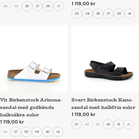
pris
Ordinarie
1 119,00 kr
45
35
36
37
38
+7
pris
35
39
36
37
38
+6
Vit Birkenstock Arizona-
Svart Birkenstock Kano-
sandal med godkända
sandal med halkfria sulor
halksäkra sulor
Ordinarie
1 119,00 kr
pris
Ordinarie
1 119,00 kr
37
38
39
40
41
+1
pris
36
37
38
39
40
+8