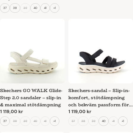
pris
37
38
39
40
41
+1
Skechers GO WALK Glide-
Skechers-sandal – Slip-in-
Step 2.0 sandaler – slip-in
komfort, stötdämpning
& maximal stötdämpning
och bekväm passform för
hela dagen
Ordinarie
1 119,00 kr
Ordinarie
1 119,00 kr
pris
pris
37
38
39
40
41
+1
37
38
39
40
41
+1