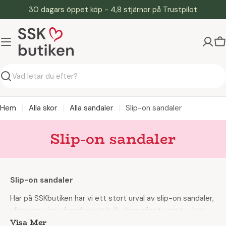
Hoppa
30 dagars öppet köp - 4,8 stjärnor på Trustpilot
till
innehåll
V
Söka
Hem
Alla skor
Alla sandaler
Slip-on sandaler
Slip-on sandaler
Slip-on sandaler
Här på SSKbutiken har vi ett stort urval av slip-on sandaler,
eller som vissa föredrar att kalla dem något annat – kärt
Visa Mer
barn har många namn.