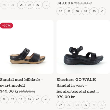
pris
349,00 kr
559,00 kr
Reapris
Ordinarie
45
35
36
37
38
+7
pris
36
37
38
39
40
+1
-37%
Sandal med kilklack –
Skechers GO WALK
svart modell
Sandal i svart –
komfortsandal med
349,00 kr
559,00 kr
Reapris
Ordinarie
hålfotsstöd &
Ordinarie
979,00 kr
pris
36
37
38
39
40
+1
pris
stötdämpning
37
38
39
40
41
+1