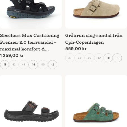
Skechers Max Cushioning
Gråbrun clog-sandal från
Premier 2.0 herrsandal –
Cph-Copenhagen
maximal komfort &
Ordinarie
559,00 kr
pris
stötdämpning
Ordinarie
1 259,00 kr
37
38
39
40
41
+1
pris
41
42
43
44
45
+2