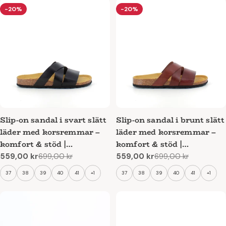
-20%
-20%
Slip-on sandal i svart slätt
Slip-on sandal i brunt slätt
läder med korsremmar –
läder med korsremmar –
komfort & stöd |
komfort & stöd |
SSKbutiken.se
SSKbutiken.se
559,00 kr
699,00 kr
559,00 kr
699,00 kr
Reapris
Ordinarie
Reapris
Ordinarie
pris
pris
37
38
39
40
41
+1
37
38
39
40
41
+1