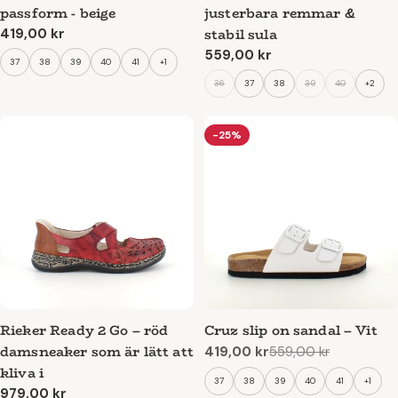
passform - beige
justerbara remmar &
stabil sula
Ordinarie
419,00 kr
pris
Ordinarie
559,00 kr
37
38
39
40
41
+1
pris
36
37
38
39
40
+2
-25%
Rieker Ready 2 Go – röd
Cruz slip on sandal – Vit
damsneaker som är lätt att
419,00 kr
559,00 kr
Reapris
Ordinarie
kliva i
pris
37
38
39
40
41
+1
Ordinarie
979,00 kr