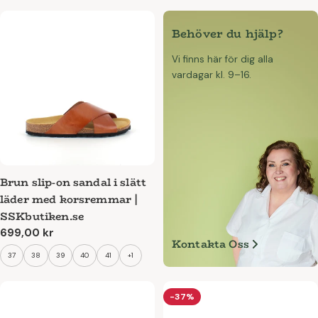
Behöver du hjälp?
Vi finns här för dig alla
vardagar kl. 9–16.
Brun slip-on sandal i slätt
läder med korsremmar |
SSKbutiken.se
Ordinarie
699,00 kr
Kontakta Oss
pris
37
38
39
40
41
+1
-37%