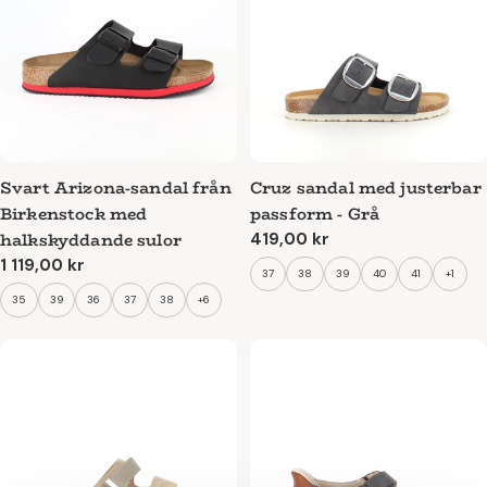
Svart Arizona-sandal från
Cruz sandal med justerbar
Birkenstock med
passform - Grå
halkskyddande sulor
Ordinarie
419,00 kr
pris
Ordinarie
1 119,00 kr
37
38
39
40
41
+1
pris
35
39
36
37
38
+6