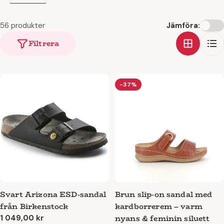
Sortimentet av slip-on sandaler hos SSKbutiken är stort;
56 produkter
Jämföra:
här hittar du slip-on sandaler i många olika storlekar, flera
Filtrera
färger och olika modeller.
Slip-on sandaler kommer från följande märken:
Birkenstock
,
Merrell, Rieker, Skechers.
-37%
Svart Arizona ESD-sandal
Brun slip-on sandal med
från Birkenstock
kardborrerem – varm
nyans & feminin siluett
Ordinarie
1 049,00 kr