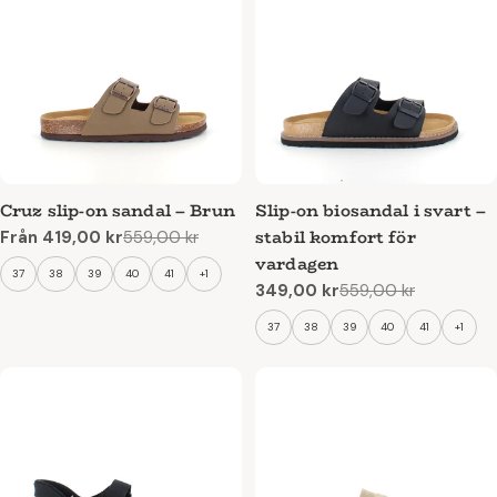
Cruz slip-on sandal – Brun
Slip-on biosandal i svart –
stabil komfort för
Från 419,00 kr
559,00 kr
Reapris
Ordinarie
vardagen
pris
37
38
39
40
41
+1
349,00 kr
559,00 kr
Reapris
Ordinarie
pris
37
38
39
40
41
+1