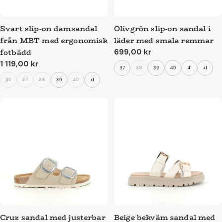
Svart slip-on damsandal
Olivgrön slip-on sandal i
från MBT med ergonomisk
läder med smala remmar
fotbädd
Ordinarie
699,00 kr
pris
Ordinarie
1 119,00 kr
37
38
39
40
41
+1
pris
36
37
38
39
40
+1
Cruz sandal med justerbar
Beige bekväm sandal med