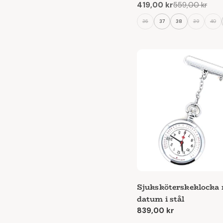
419,00 kr
559,00 kr
Reapris
Ordinarie
pris
36
37
38
39
40
Sjuksköterskeklocka
datum i stål
Ordinarie
839,00 kr
pris