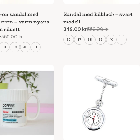
dukter
– perfekta som gåva till kollegor, studenter eller
p-on sandal med
Sandal med kilklack – svart
t det.
rerem – varm nyans
modell
n siluett
349,00 kr
559,00 kr
Reapris
Ordinarie
r
559,00 kr
pris
e
36
37
38
39
40
+1
t är att du får dina saker snabbt och tryggt.
38
39
40
+1