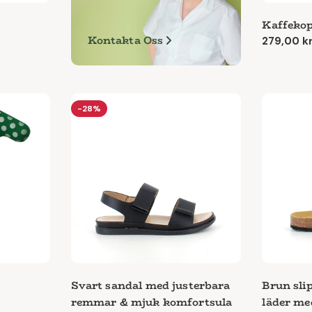
Kaffekop
Kontakta Oss
Ordinari
279,00 k
pris
-28%
Svart sandal med justerbara
Brun slip
remmar & mjuk komfortsula
läder me