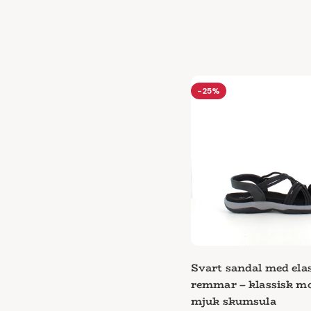
-25%
Svart sandal med ela
remmar – klassisk m
mjuk skumsula