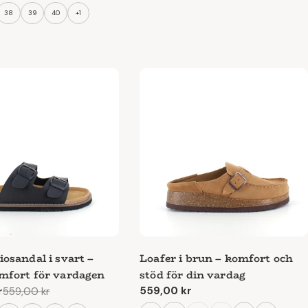
pris
38
39
40
+1
iosandal i svart –
Loafer i brun – komfort och
omfort för vardagen
stöd för din vardag
Ordinarie
559,00 kr
r
559,00 kr
e
pris