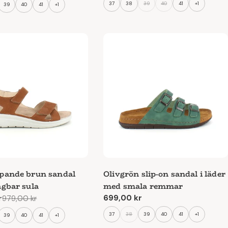
37
38
39
40
41
+1
39
40
41
+1
pande brun sandal
Olivgrön slip-on sandal i läder
gbar sula
med smala remmar
Ordinarie
699,00 kr
r
979,00 kr
e
pris
37
38
39
40
41
+1
39
40
41
+1