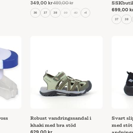
SSKbuti
349,00 kr
489,00 kr
Reapris
Ordinarie
Ordinari
699,00 k
pris
36
37
38
39
40
+1
pris
37
38
ross
Robust vandringssandal i
Svart sl
khaki med bra stöd
med stö
andnings
Ordinarie
629,00 kr