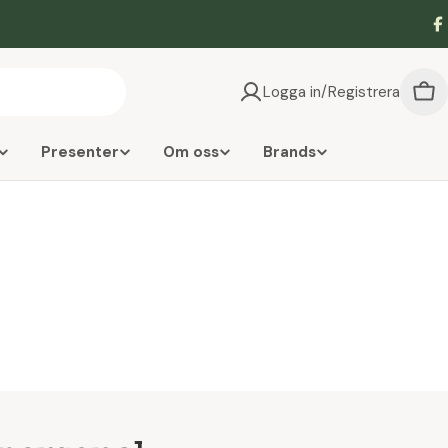
F
Logga in/Registrera
Vag
Presenter
Om oss
Brands