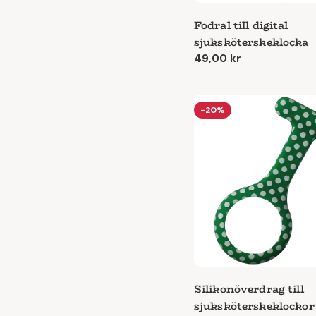
Fodral till digital
sjuksköterskeklocka
Ordinarie
49,00 kr
pris
-20%
Silikonöverdrag till
sjuksköterskeklockor