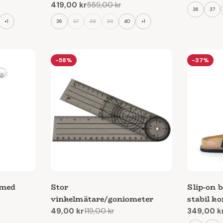
419,00 kr
559,00 kr
pris
Reapris
Ordinarie
36
37
pris
+1
36
37
38
39
40
+1
-58%
-37%
 med
Stor
Slip-on b
vinkelmätare/goniometer
stabil k
49,00 kr
119,00 kr
349,00 k
Reapris
Ordinarie
Reapris
Ordinari