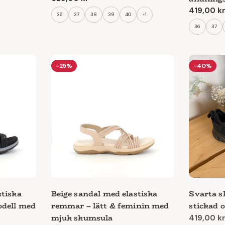
pris
Ordinari
419,00 k
36
37
38
39
40
+1
pris
36
37
-25%
-40%
stiska
Beige sandal med elastiska
Svarta s
odell med
remmar – lätt & feminin med
stickad 
mjuk skumsula
419,00 k
Reapris
Ordinari