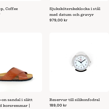
p, Coffee
Sjuksköterskeklocka i stål
med datum och gravyr
e
r
Ordinarie
979,00 kr
pris
-on sandal i slätt
Reservur till silikonfodral
d korsremmar |
Ordinarie
189,00 kr