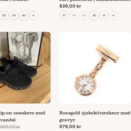
e
r
Ordinarie
839,00 kr
pris
38
39
40
+1
37
38
39
40
41
+1
lip-on sneakers med
Rosegold sjuksköterskeur med
ovandel
gravyr
Ordinarie
979,00 kr
r
699,00 kr
e