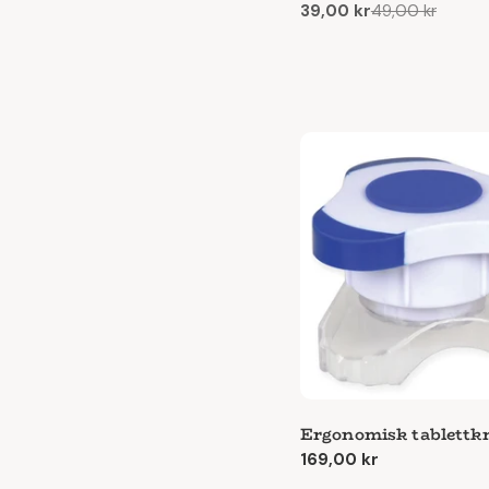
39,00 kr
49,00 kr
Reapris
Ordinarie
pris
Ergonomisk tablettk
Ordinarie
169,00 kr
pris