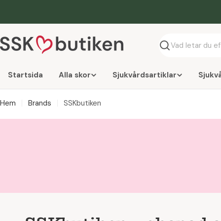
Hoppa
till
innehåll
Söka
Startsida
Alla skor
Sjukvårdsartiklar
Sjukv
Hem
Brands
SSKbutiken