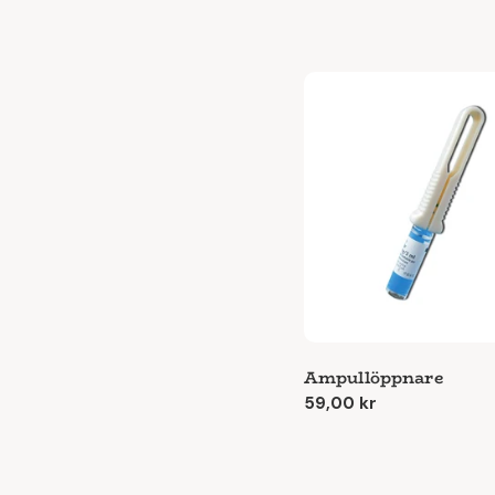
Ampullöppnare
Ordinarie
59,00 kr
pris