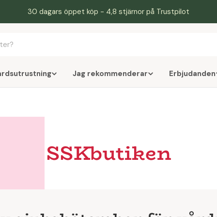
30 dagars öppet köp - 4,8 stjärnor på Trustpilot
årdsutrustning
Jag rekommenderar
Erbjudanden
SSKbutiken