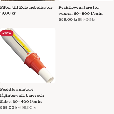
Filter till Eolo nebulisator
Peakflowmätare för
vuxna, 60–800 l/min
Ordinarie
19,00 kr
pris
559,00 kr
699,00 kr
Reapris
Ordinarie
pris
-20%
Peakflowmätare
lågintervall, barn och
äldre, 30–400 l/min
559,00 kr
699,00 kr
Reapris
Ordinarie