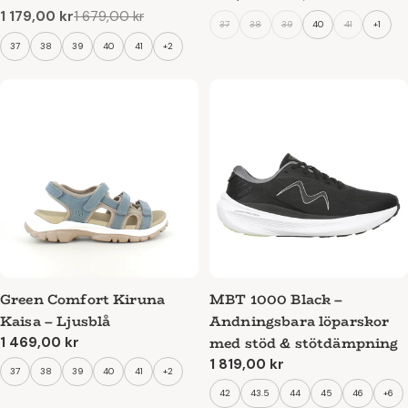
1 179,00 kr
1 679,00 kr
pris
Reapris
Ordinarie
37
38
39
40
41
+1
pris
37
38
39
40
41
+2
Green Comfort Kiruna
MBT 1000 Black –
Kaisa – Ljusblå
Andningsbara löparskor
med stöd & stötdämpning
Ordinarie
1 469,00 kr
pris
Ordinarie
1 819,00 kr
37
38
39
40
41
+2
pris
42
43.5
44
45
46
+6