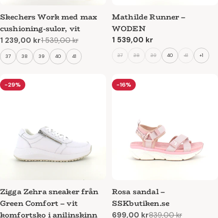
Skechers Work med max
Mathilde Runner –
cushioning-sulor, vit
WODEN
Ordinarie
1 539,00 kr
1 239,00 kr
1 539,00 kr
Reapris
Ordinarie
pris
pris
37
38
39
40
41
+1
37
38
39
40
41
-29%
-16%
Zigga Zehra sneaker från
Rosa sandal –
Green Comfort – vit
SSKbutiken.se
komfortsko i anilinskinn
699,00 kr
839,00 kr
Reapris
Ordinarie