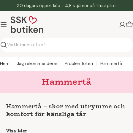
Hoppa
30 dagars öppet köp - 4,8 stjärnor på Trustpilot
till
innehåll
V
Söka
Hem
Jag rekommenderar
Problemfoten
Hammertå
Hammertå
Hammertå – skor med utrymme och
komfort för känsliga tår
Hammertå kan ge ömma, tryckta och irriterade tår –
Visa Mer
särskilt om skorna inte sitter rätt.