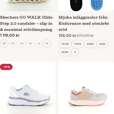
Skechers GO WALK Glide-
Mjuka inläggssulor från
Step 2.0 sandaler – slip-in
Endurance med utmärkt
& maximal stötdämpning
stöd
Ordinarie
1 119,00 kr
139,00 kr
279,00 kr
Reapris
Ordinarie
pris
pris
37
38
39
40
41
+1
35/36
37/38
39/40
41/42
43/44
+1
-19%