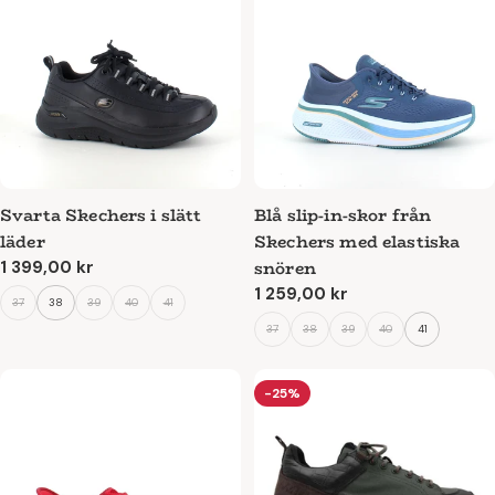
Svarta Skechers i slätt
Blå slip-in-skor från
läder
Skechers med elastiska
snören
Ordinarie
1 399,00 kr
pris
Ordinarie
1 259,00 kr
37
38
39
40
41
pris
37
38
39
40
41
-25%