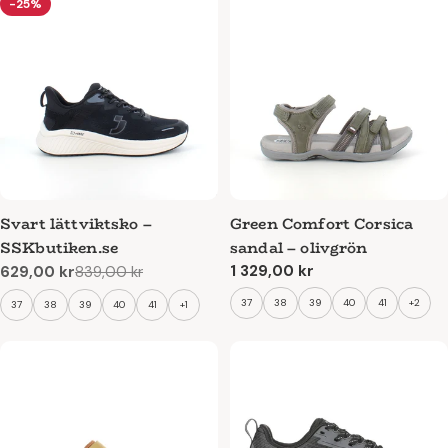
-25%
Svart lättviktsko –
Green Comfort Corsica
SSKbutiken.se
sandal – olivgrön
Ordinarie
1 329,00 kr
629,00 kr
839,00 kr
Reapris
Ordinarie
pris
pris
37
38
39
40
41
+2
37
38
39
40
41
+1