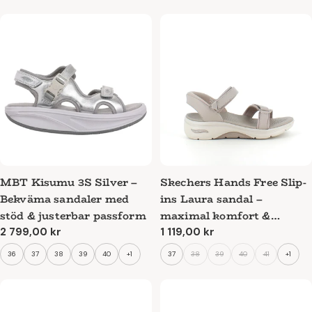
MBT Kisumu 3S Silver –
Skechers Hands Free Slip-
Bekväma sandaler med
ins Laura sandal –
stöd & justerbar passform
maximal komfort &
fotvalvsstöd
Ordinarie
2 799,00 kr
Ordinarie
1 119,00 kr
pris
pris
36
37
38
39
40
+1
37
38
39
40
41
+1