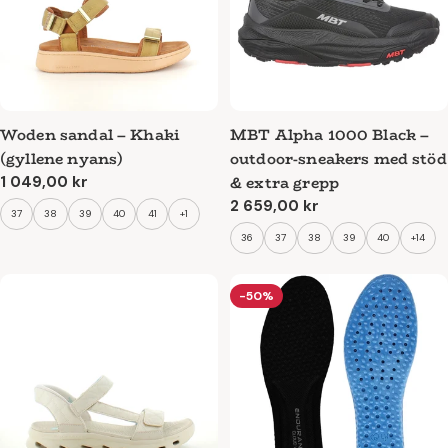
Woden sandal – Khaki
MBT Alpha 1000 Black –
(gyllene nyans)
outdoor-sneakers med stöd
& extra grepp
Ordinarie
1 049,00 kr
pris
Ordinarie
2 659,00 kr
37
38
39
40
41
+1
pris
36
37
38
39
40
+14
-50%