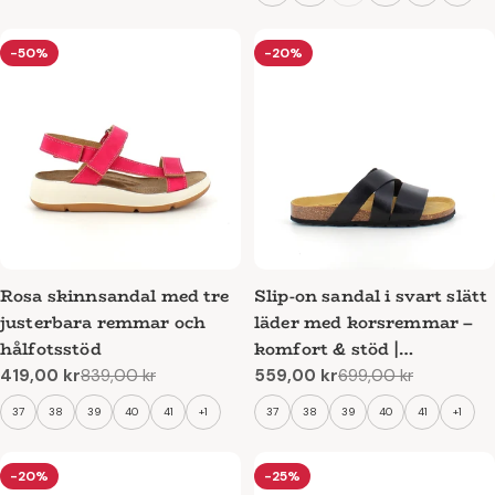
-50%
-20%
Rosa skinnsandal med tre
Slip-on sandal i svart slätt
justerbara remmar och
läder med korsremmar –
hålfotsstöd
komfort & stöd |
SSKbutiken.se
419,00 kr
839,00 kr
559,00 kr
699,00 kr
Reapris
Ordinarie
Reapris
Ordinarie
pris
pris
37
38
39
40
41
+1
37
38
39
40
41
+1
-20%
-25%