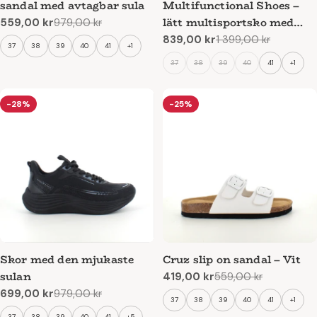
sandal med avtagbar sula
Multifunctional Shoes –
lätt multisportsko med
559,00 kr
979,00 kr
Reapris
Ordinarie
mjuk ovandel
839,00 kr
1 399,00 kr
pris
Reapris
Ordinarie
37
38
39
40
41
+1
pris
37
38
39
40
41
+1
-28%
-25%
Skor med den mjukaste
Cruz slip on sandal – Vit
sulan
419,00 kr
559,00 kr
Reapris
Ordinarie
699,00 kr
979,00 kr
pris
Reapris
Ordinarie
37
38
39
40
41
+1
pris
37
38
39
40
41
+5