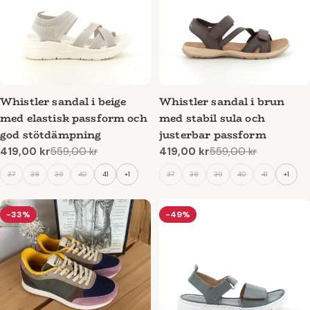
Whistler sandal i beige
Whistler sandal i brun
med elastisk passform och
med stabil sula och
god stötdämpning
justerbar passform
419,00 kr
559,00 kr
419,00 kr
559,00 kr
Reapris
Ordinarie
Reapris
Ordinarie
pris
pris
37
38
39
40
41
+1
37
38
39
40
41
+1
-33%
-49%