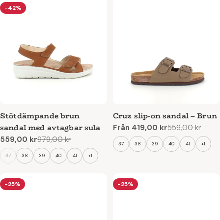
-42%
Stötdämpande brun
Cruz slip-on sandal – Brun
sandal med avtagbar sula
Från 419,00 kr
559,00 kr
Reapris
Ordinarie
559,00 kr
979,00 kr
pris
Reapris
Ordinarie
37
38
39
40
41
+1
pris
37
38
39
40
41
+1
-25%
-25%