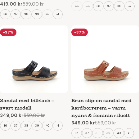
pris
flexibel för sommaren
419,00 kr
559,00 kr
Reapris
Ordinarie
45
35
36
37
38
+7
pris
36
37
38
39
40
+1
-37%
-37%
Sandal med kilklack –
Brun slip-on sandal med
svart modell
kardborrerem – varm
nyans & feminin siluett
349,00 kr
559,00 kr
Reapris
Ordinarie
349,00 kr
559,00 kr
pris
Reapris
Ordinarie
36
37
38
39
40
+1
pris
36
37
38
39
40
+1