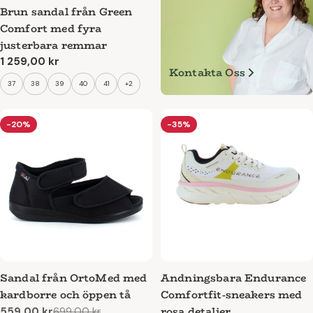
Brun sandal från Green
Comfort med fyra
justerbara remmar
Ordinarie
1 259,00 kr
Kontakta Oss
pris
37
38
39
40
41
+2
-20%
-35%
Sandal från OrtoMed med
Andningsbara Endurance
kardborre och öppen tå
Comfortfit-sneakers med
rosa detaljer
559,00 kr
699,00 kr