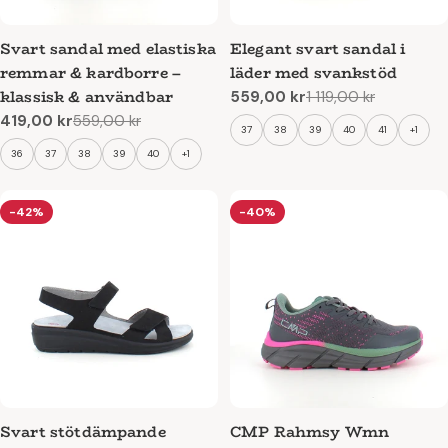
Svart sandal med elastiska
Elegant svart sandal i
remmar & kardborre –
läder med svankstöd
klassisk & användbar
559,00 kr
1 119,00 kr
Reapris
Ordinarie
419,00 kr
559,00 kr
pris
Reapris
Ordinarie
37
38
39
40
41
+1
pris
36
37
38
39
40
+1
-42%
-40%
Svart stötdämpande
CMP Rahmsy Wmn