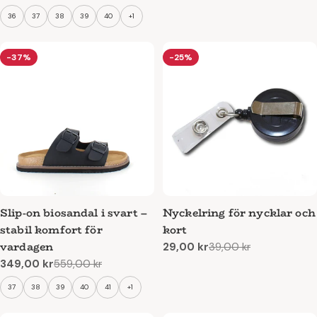
pris
pris
36
37
38
39
40
+1
-37%
-25%
Slip-on biosandal i svart –
Nyckelring för nycklar och
stabil komfort för
kort
vardagen
29,00 kr
39,00 kr
Reapris
Ordinarie
349,00 kr
559,00 kr
pris
Reapris
Ordinarie
pris
37
38
39
40
41
+1