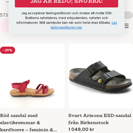
JAG ÄR REDO; SNURRA!
startpaket, så att du kan fylla på förrådet. Ett särskilt
utvalt sortiment av våra populära och bästa skor finns
Jag accepterar tävlingsvillkoren och önskar att motta SSK-
573 produkter
Jämföra:
också att hitta.
Butikens nyhetsbrev, med erbjudanden, nyheter och
informationer. Mitt samtycke kan när som helst dras tillbaka.
Läs
Filtrera
tävlingsvillkoren här.
-25%
Röd sandal med
Svart Arizona ESD-sandal
elastikremmar &
från Birkenstock
kardborre – feminin &
Ordinarie
1 049,00 kr