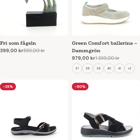
Fri som fågeln
Green Comfort ballerina –
Dammgrön
399,00 kr
559,00 kr
Reapris
Ordinarie
979,00 kr
1 399,00 kr
pris
Reapris
Ordinarie
pris
37
38
39
40
41
+2
-25%
-50%