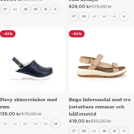
Reapris
Ordinarie
629,00 kr
979,00 kr
pris
Reapris
Ordinarie
37
38
39
40
41
+1
pris
37
38
39
40
41
+1
-85%
-50%
Navy skinnträskor med
Beige lädersandal med tre
rem
justerbara remmar och
hålfotsstöd
139,00 kr
979,00 kr
Reapris
Ordinarie
419,00 kr
839,00 kr
pris
Reapris
Ordinarie
36
37
38
39
40
+6
pris
37
38
39
40
41
+1