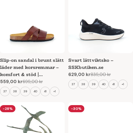
Slip-on sandal i brunt slätt
Svart lättviktsko –
läder med korsremmar –
SSKbutiken.se
komfort & stöd |
629,00 kr
839,00 kr
Reapris
Ordinarie
SSKbutiken.se
559,00 kr
699,00 kr
pris
Reapris
Ordinarie
37
38
39
40
41
+1
pris
37
38
39
40
41
+1
-28%
-30%