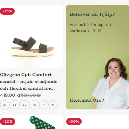
-25%
Behöver du hjälp?
Vi finns här för dig alla
vardagar kl. 9–16.
Olivgrön Cph-Comfort
sandal – mjuk, stödjande
och flexibel sandal för
arbete och vardag
419,00 kr
559,00 kr
Reapris
Ordinarie
Kontakta Oss
pris
37
38
39
40
41
+1
-20%
-30%