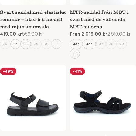
Svart sandal med elastiska
MTR-sandal från MBT i
remmar – klassisk modell
svart med de välkända
med mjuk skumsula
MBT-sulorna
419,00 kr
559,00 kr
Från 2 019,00 kr
2 519,00 kr
Reapris
Ordinarie
Reapris
Ordinarie
pris
pris
36
37
38
39
40
+1
40,5
42,5
37
38
39
+11
-49%
-41%