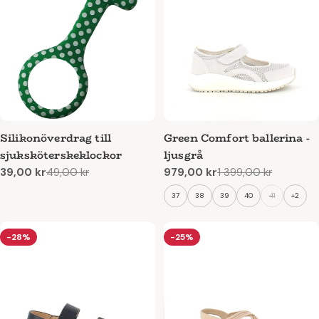
Silikonöverdrag till
Green Comfort ballerina -
sjuksköterskeklockor
ljusgrå
39,00 kr
49,00 kr
979,00 kr
1 399,00 kr
Reapris
Ordinarie
Reapris
Ordinarie
pris
pris
37
38
39
40
41
+2
-28%
-25%