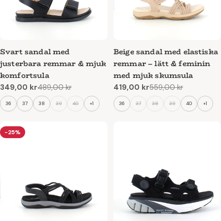
Svart sandal med
Beige sandal med elastiska
justerbara remmar & mjuk
remmar – lätt & feminin
komfortsula
med mjuk skumsula
349,00 kr
489,00 kr
419,00 kr
559,00 kr
Reapris
Ordinarie
Reapris
Ordinarie
pris
pris
36
37
38
39
40
+1
36
37
38
39
40
+1
-25%