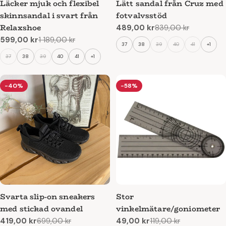
Läcker mjuk och flexibel
Lätt sandal från Cruz med
skinnsandal i svart från
fotvalvsstöd
Relaxshoe
489,00 kr
839,00 kr
Reapris
Ordinarie
599,00 kr
1 189,00 kr
pris
Reapris
Ordinarie
37
38
39
40
41
+1
pris
37
38
39
40
41
+1
-40%
-58%
Svarta slip-on sneakers
Stor
med stickad ovandel
vinkelmätare/goniometer
419,00 kr
699,00 kr
49,00 kr
119,00 kr
Reapris
Ordinarie
Reapris
Ordinarie