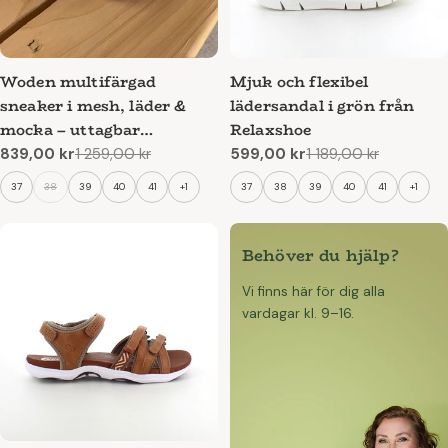
Woden multifärgad
Mjuk och flexibel
sneaker i mesh, läder &
lädersandal i grön från
mocka – uttagbar
Relaxshoe
korkinnersula & flexibel
839,00 kr
1 259,00 kr
599,00 kr
1 189,00 kr
Reapris
Ordinarie
Reapris
Ordinarie
rågummisula
pris
pris
37
38
39
40
41
+1
37
38
39
40
41
+1
Behöver du hjälp?
Vi finns här för dig alla
vardagar kl. 9–16.