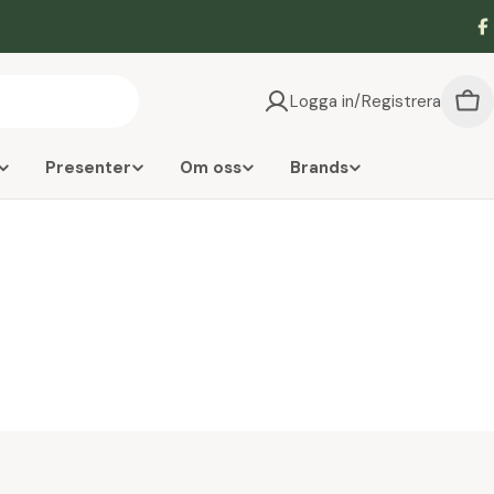
F
Logga in/Registrera
Vag
Presenter
Om oss
Brands