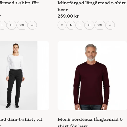
ärmad t-shirt för
Mintfärgad långärmad t-shirt
herr
e
r
Ordinarie
259,00 kr
pris
L
XL
2XL
+1
S
M
L
XL
2XL
+1
d dam-t-shirt, vit
Mörk bordeaux långärmad t-
shirt för herr
e
r