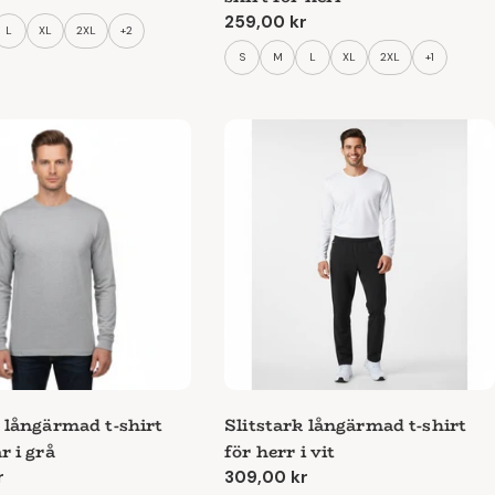
Ordinarie
259,00 kr
L
XL
2XL
+2
pris
S
M
L
XL
2XL
+1
k långärmad t-shirt
Slitstark långärmad t-shirt
r i grå
för herr i vit
e
r
Ordinarie
309,00 kr