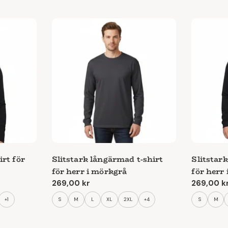
rt för
Slitstark långärmad t-shirt
Slitstar
för herr i mörkgrå
för herr 
Ordinarie
269,00 kr
Ordinari
269,00 k
pris
pris
+1
S
M
L
XL
2XL
+4
S
M