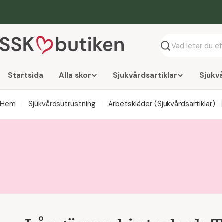
Hoppa
till
innehåll
Söka
Startsida
Alla skor
Sjukvårdsartiklar
Sjukv
Hem
Sjukvårdsutrustning
Arbetskläder (Sjukvårdsartiklar)