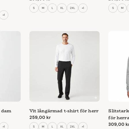
pris
pris
S
M
L
XL
2XL
+1
S
M
+1
t dam
Vit långärmad t-shirt för herr
Slitstar
för herra
Ordinarie
259,00 kr
pris
Ordinari
309,00 k
+1
S
M
L
XL
2XL
+1