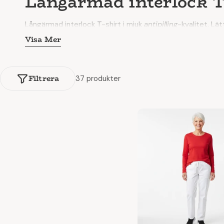
Långärmad interlock T
Långärmad interlock T-shirt i mjuk
antipilling
-kvalitet. Lä
Visa Mer
Denna långärmade T-shirt håller samma höga kvalitet som 
Stort urval i storlekar och populära, moderna färger. Vill
Filtrera
37 produkter
Handla på
SSKbutiken.se
– vi finns här med professionell 
köpupplevelse.
Se vårt stora utbud av kvalitetst-shirts.
Långärmad interlock T-shirt i mjuk antipilling-kvalite
Skor
i hög kvalitet, tillverkade med fokus på friska fötte
som tryck eller brodyr. Kontakta vårt kundteam – vi hjälp
Precis som för alla våra produkter har SSKbutiken fokus p