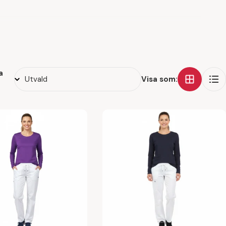
åde på jobbet och fritid.
äma skor till arbetskläderna?
a
Visa som:
år redo att ge dig bästa möjliga service och en trygg
arbetskläder. Vi erbjuder även möjlighet att få logotyp
alitetsprodukter för en behagligare vardag, oavsett om det