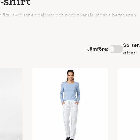
-shirt
tt figursydd för en bekväm och prydlig känsla under arbetsdagen.
våra övriga produkter och passar utmärkt för en bekväm vardag b
 du ge bort ett presentkort eller hitta matchande, snygga och bekv
Sorter
Jämföra:
efter:
rådgivning. Våra glada, erfarna och hjälpsamma kundkonsulenter st
t. Lätt figursydd.
r genom hela arbetsdagen. Samma omtanke gäller vårt sortiment av 
er dig gärna för en trygg och bekväm köpupplevelse.
å god service, snabb leverans dag‑till‑dag och målet att sälja kv