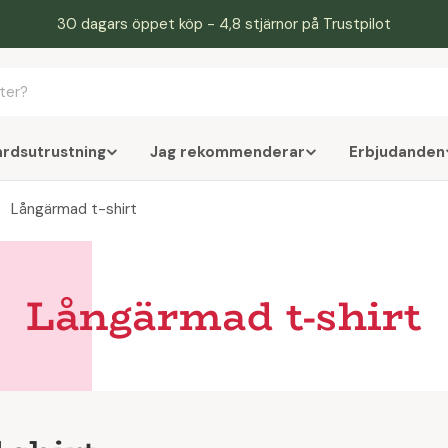
30 dagars öppet köp - 4,8 stjärnor på Trustpilot
årdsutrustning
Jag rekommenderar
Erbjudanden
Långärmad t-shirt
Långärmad t-shirt