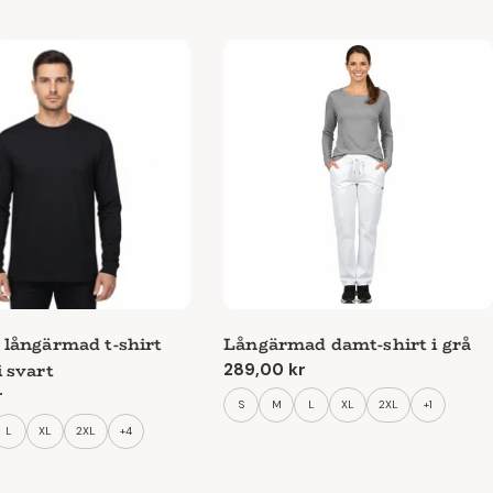
k långärmad t-shirt
Långärmad damt-shirt i grå
i svart
Ordinarie
289,00 kr
pris
e
r
S
M
L
XL
2XL
+1
L
XL
2XL
+4