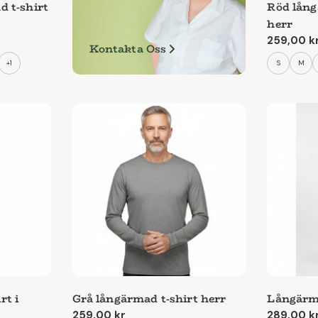
 t-shirt
Röd lång
herr
Ordinari
259,00 k
Kontakta Oss
pris
+1
S
M
rt i
Grå långärmad t-shirt herr
Långärma
Ordinarie
259,00 kr
Ordinari
289,00 k