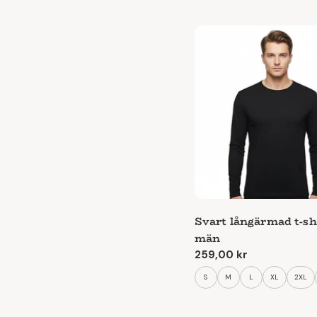
Svart långärmad t-shi
män
Ordinarie
259,00 kr
pris
S
M
L
XL
2XL