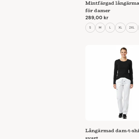
Mintfärgad långärmad
för damer
Ordinarie
289,00 kr
pris
S
M
L
XL
2XL
Långärmad dam-t-shi
svart