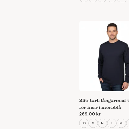
Slitstark långärmad t
för herr i mörkblå
Ordinarie
269,00 kr
pris
XS
S
M
L
XL