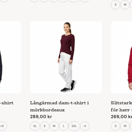
pris
S
M
-shirt
Långärmad dam-t-shirt i
Slitstar
mörkbordeaux
för herr
Ordinarie
289,00 kr
Ordinari
269,00 k
pris
pris
+5
XL
S
M
L
2XL
+1
S
M