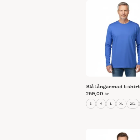
Blå långärmad t-shirt
Ordinarie
259,00 kr
pris
S
M
L
XL
2XL