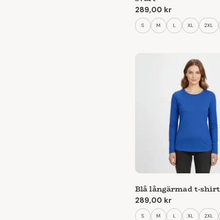
Ordinarie
289,00 kr
pris
S
M
L
XL
2XL
Blå långärmad t-shir
Ordinarie
289,00 kr
pris
S
M
L
XL
2XL