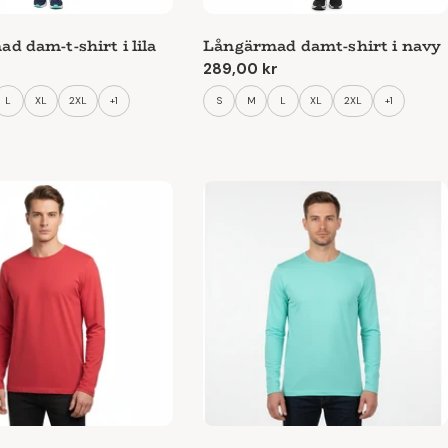
d dam-t-shirt i lila
Långärmad damt-shirt i navy
e
Ordinarie
289,00 kr
pris
L
XL
2XL
+1
S
M
L
XL
2XL
+1