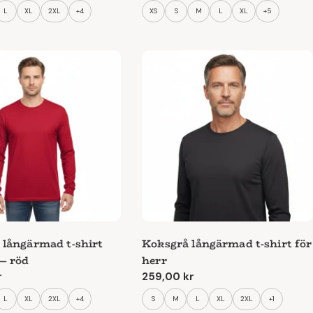
pris
L
XL
2XL
+4
XS
S
M
L
XL
+5
k långärmad t-shirt
Koksgrå långärmad t-shirt för
 — röd
herr
e
r
Ordinarie
259,00 kr
pris
L
XL
2XL
+4
S
M
L
XL
2XL
+1