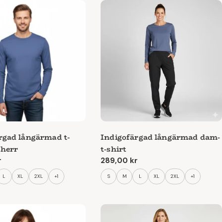
rgad långärmad t-
Indigofärgad långärmad dam-
 herr
t-shirt
e
r
Ordinarie
289,00 kr
pris
L
XL
2XL
+1
S
M
L
XL
2XL
+1