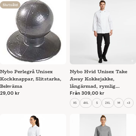
Slutsåld
Nybo Perlegrå Unisex
Nybo Hvid Unisex Take
Kockknappar, Slitstarka,
Away Kokkejakke,
Bekväma
långärmad, rymlig
passform
Ordinarie
29,00 kr
Ordinarie
Från 309,00 kr
pris
pris
XS
4XL
S
2XL
M
+3