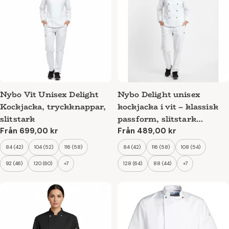
Nybo Vit Unisex Delight
Nybo Delight unisex
Kockjacka, tryckknappar,
kockjacka i vit – klassisk
slitstark
passform, slitstark
kvalitet och justerbara
Ordinarie
Från 699,00 kr
Ordinarie
Från 489,00 kr
pris
pris
manschetter
84 (42)
104 (52)
116 (58)
84 (42)
116 (58)
108 (54)
92 (46)
120 (60)
+7
128 (64)
88 (44)
+7