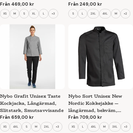
Bekväm Passform
Ordinarie
Från 469,00 kr
Ordinarie
Från 249,00 kr
pris
pris
XS
M
S
XL
L
+3
S
L
2XL
4XL
M
+2
Nybo Grafit Unisex Taste
Nybo Sort Unisex New
Kockjacka, Långärmad,
Nordic Kokkejakke —
Slitstark, Smutsavvisande
långärmad, bekväm,
elastisk
Ordinarie
Från 659,00 kr
Ordinarie
Från 709,00 kr
pris
pris
XS
4XL
S
M
2XL
+3
XS
L
4XL
M
3XL
+3