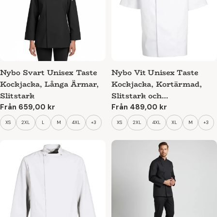
Nybo Svart Unisex Taste
Nybo Vit Unisex Taste
Kockjacka, Långa Ärmar,
Kockjacka, Kortärmad,
Slitstark
Slitstark och
Smutsavvisande
Ordinarie
Från 659,00 kr
Ordinarie
Från 489,00 kr
pris
pris
XS
2XL
L
M
4XL
+3
XS
2XL
4XL
XL
M
+3