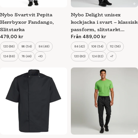
Nybo Svartvit Pepita
Nybo Delight unisex
Herrbyxor Fandango,
kockjacka i svart – klassisk
Slitstarka
passform, slitstarkt
material och justerbara
Ordinarie
479,00 kr
Ordinarie
Från 489,00 kr
pris
pris
manschetter
120 (66)
96 (54)
84 (48)
84 (42)
108 (54)
112 (56)
124 (68)
76 (44)
+10
120 (60)
124 (62)
+7