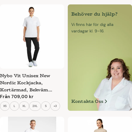
Behöver du hjälp?
Vi finns här för dig alla
vardagar kl. 9–16.
Nybo Vit Unisex New
Nordic Kockjacka,
Kortärmad, Bekväm
passform, Andningsbar
Ordinarie
Från 709,00 kr
Kontakta Oss
pris
XS
L
XL
2XL
S
+3