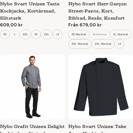
Nybo Svart Unisex Taste
Nybo Svart Herr Garçon
Kockjacka, Kortärmad,
Street-Pants, Kort,
Slitstark
Ribbad, Resår, Komfort
Ordinarie
609,00 kr
Ordinarie
Från 679,00 kr
pris
pris
XS
S
3XL
M
2XL
+3
XS Normal
M Normal
XL Normal
3XL Normal
2XL Normal
+3
Nybo Grafit Unisex Delight
Nybo Svart Unisex Take