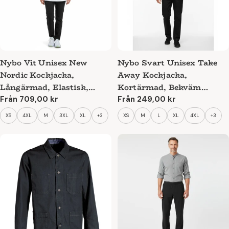
Nybo Vit Unisex New
Nybo Svart Unisex Take
Nordic Kockjacka,
Away Kockjacka,
Långärmad, Elastisk,
Kortärmad, Bekväm
Snabbtorkande
Passform
Ordinarie
Från 709,00 kr
Ordinarie
Från 249,00 kr
pris
pris
XS
4XL
M
3XL
XL
+3
XS
M
L
XL
4XL
+3