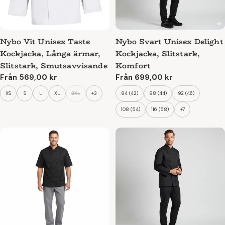
Nybo Vit Unisex Taste
Nybo Svart Unisex Delight
Kockjacka, Långa ärmar,
Kockjacka, Slitstark,
Slitstark, Smutsavvisande
Komfort
Ordinarie
Från 569,00 kr
Ordinarie
Från 699,00 kr
pris
pris
XS
S
L
XL
2XL
+3
84 (42)
88 (44)
92 (46)
108 (54)
116 (58)
+7