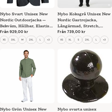
Nybo Svart Unisex New
Nybo Koksgrå Unisex New
Nordic Outdoorjacka —
Nordic Gastrojacka,
Bekväm, Hållbar, Elastisk
Långärmad, Stretch,
Rygg
Komfort
Ordinarie
Från 929,00 kr
Ordinarie
Från 739,00 kr
pris
pris
XS
3XL
M
2XL
L
+3
XS
XL
S
2XL
L
+3
Nybo Grön Unisex New
Nybo svarta unisex