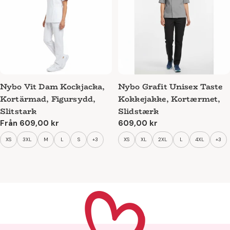
Nybo Vit Dam Kockjacka,
Nybo Grafit Unisex Taste
Kortärmad, Figursydd,
Kokkejakke, Kortærmet,
Slitstark
Slidstærk
Ordinarie
Från 609,00 kr
Ordinarie
609,00 kr
pris
pris
XS
3XL
M
L
S
+3
XS
XL
2XL
L
4XL
+3