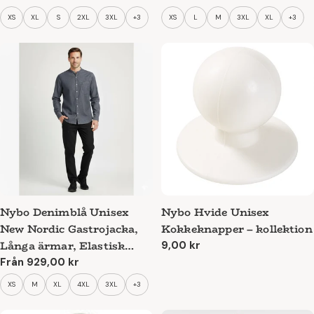
pris
pris
XS
XL
S
2XL
3XL
+3
XS
L
M
3XL
XL
+3
Nybo Denimblå Unisex
Nybo Hvide Unisex
New Nordic Gastrojacka,
Kokkeknapper – kollektion
Långa ärmar, Elastisk
Ordinarie
9,00 kr
pris
komfort
Ordinarie
Från 929,00 kr
pris
XS
M
XL
4XL
3XL
+3