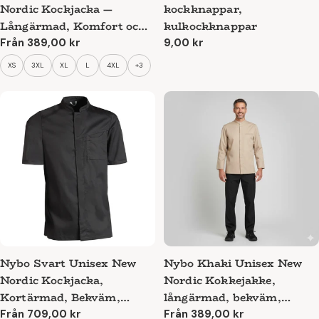
Nordic Kockjacka —
kockknappar,
Långärmad, Komfort och
kulkockknappar
Flexibilitet
Ordinarie
Från 389,00 kr
Ordinarie
9,00 kr
pris
pris
XS
3XL
XL
L
4XL
+3
Nybo Svart Unisex New
Nybo Khaki Unisex New
Nordic Kockjacka,
Nordic Kokkejakke,
Kortärmad, Bekväm,
långärmad, bekväm,
Elastisk
elastisk
Ordinarie
Från 709,00 kr
Ordinarie
Från 389,00 kr