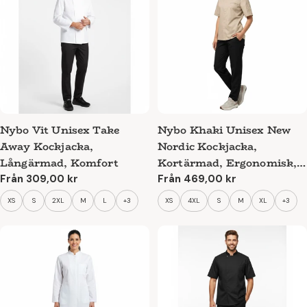
Nybo Vit Unisex Take
Nybo Khaki Unisex New
Away Kockjacka,
Nordic Kockjacka,
Långärmad, Komfort
Kortärmad, Ergonomisk,
Stretchbar
Ordinarie
Från 309,00 kr
Ordinarie
Från 469,00 kr
pris
pris
XS
S
2XL
M
L
+3
XS
4XL
S
M
XL
+3