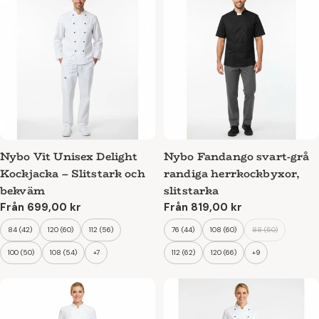
arbetsdag i köket.
Nybo Vit Unisex Delight
Nybo Fandango svart-grå
Kockjacka – Slitstark och
randiga herrkockbyxor,
bekväm
slitstarka
Ordinarie
Från 699,00 kr
Ordinarie
Från 819,00 kr
pris
pris
84 (42)
120 (60)
112 (56)
76 (44)
108 (60)
88 (50)
100 (50)
108 (54)
+7
112 (62)
120 (66)
+9