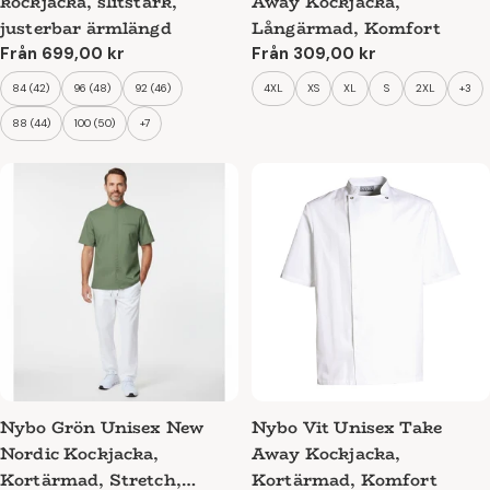
kockjacka, slitstark,
Away Kockjacka,
justerbar ärmlängd
Långärmad, Komfort
Ordinarie
Från 699,00 kr
Ordinarie
Från 309,00 kr
pris
pris
84 (42)
96 (48)
92 (46)
4XL
XS
XL
S
2XL
+3
88 (44)
100 (50)
+7
Nybo Grön Unisex New
Nybo Vit Unisex Take
Nordic Kockjacka,
Away Kockjacka,
Kortärmad, Stretch,
Kortärmad, Komfort